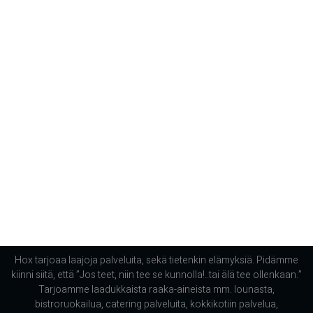
Hox tarjoaa laajoja palveluita, sekä tietenkin elämyksiä. Pidämme
kiinni siitä, että ”Jos teet, niin tee se kunnolla!..tai älä tee ollenkaan.”
Tarjoamme laadukkaista raaka-aineista mm. lounasta,
bistroruokailua, catering palveluita, kokkikotiin palvelua,