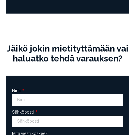
Jäikö jokin mietityttämään vai
haluatko tehdä varauksen?
Nimi
Sähköposti
Mitä viesti koskee?