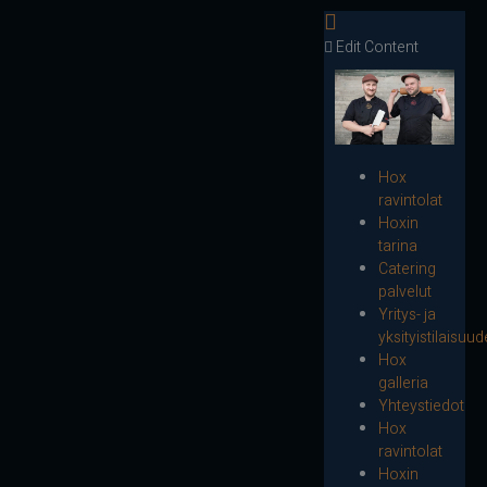
Edit Content
Hox
ravintolat
Hoxin
tarina
Catering
palvelut
Yritys- ja
yksityistilaisuud
Hox
galleria
Yhteystiedot
Hox
ravintolat
Hoxin