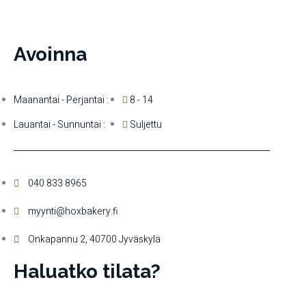
Avoinna
Maanantai - Perjantai :
8 - 14
Lauantai - Sunnuntai :
Suljettu
040 833 8965
myynti@hoxbakery.fi
Onkapannu 2, 40700 Jyväskylä
Haluatko tilata?