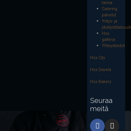
tarina
Catering
palvelut
Yritys- ja
yksityistilaisuud
Hox
galleria
Yhteystiedot
Hox City
Hox Savela
Hox Bakery
Seuraa
meitä