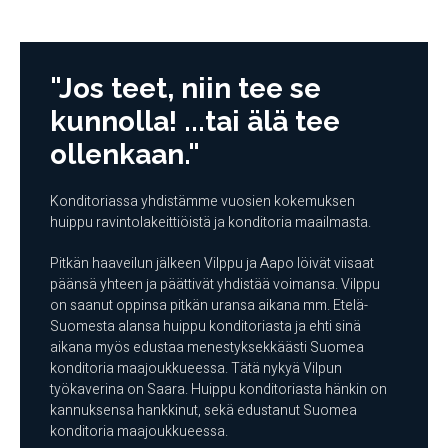
"Jos teet, niin tee se
kunnolla! ...tai älä tee
ollenkaan."
Konditoriassa yhdistämme vuosien kokemuksen
huippu ravintolakeittiöistä ja konditoria maailmasta.
Pitkän haaveilun jälkeen Vilppu ja Aapo löivät viisaat
päänsä yhteen ja päättivät yhdistää voimansa. Vilppu
on saanut oppinsa pitkän uransa aikana mm. Etelä-
Suomesta alansa huippu konditoriasta ja ehti sinä
aikana myös edustaa menestyksekkäästi Suomea
konditoria maajoukkueessa. Tätä nykyä Vilpun
työkaverina on Saara. Huippu konditoriasta hänkin on
kannuksensa hankkinut, sekä edustanut Suomea
konditoria maajoukkueessa.