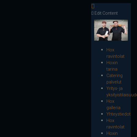
Edit Content
Hox
ravintolat
Hoxin
tarina
Catering
palvelut
Yritys- ja
yksityistilaisuud
Hox
galleria
Yhteystiedot
Hox
ravintolat
Hoxin